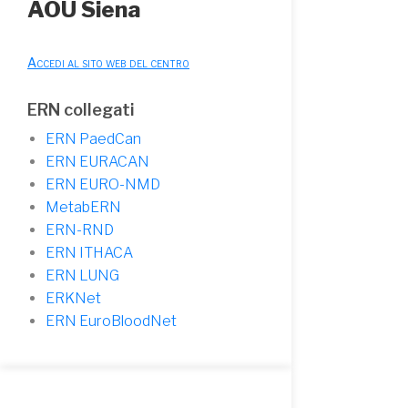
AOU Siena
Accedi al sito web del centro
ERN collegati
ERN PaedCan
ERN EURACAN
ERN EURO-NMD
MetabERN
ERN-RND
ERN ITHACA
ERN LUNG
ERKNet
ERN EuroBloodNet