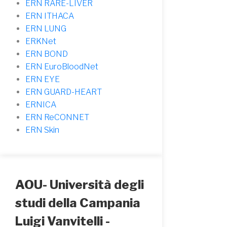
ERN RARE-LIVER
ERN ITHACA
ERN LUNG
ERKNet
ERN BOND
ERN EuroBloodNet
ERN EYE
ERN GUARD-HEART
ERNICA
ERN ReCONNET
ERN Skin
AOU- Università degli
studi della Campania
Luigi Vanvitelli -