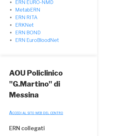
ERN EURO-NMD
MetabERN
ERN RITA
ERKNet
ERN BOND
ERN EuroBloodNet
AOU Policlinico
"G.Martino" di
Messina
Accedi al sito web del centro
ERN collegati