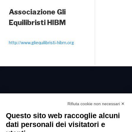
Associazione Gli
Equilibristi HIBM
http://www.gliequilibristi-hibm.org
Rifiuta cookie non necessari ✕
Questo sito web raccoglie alcuni
dati personali dei visitatori e
Patologie
Chi siamo