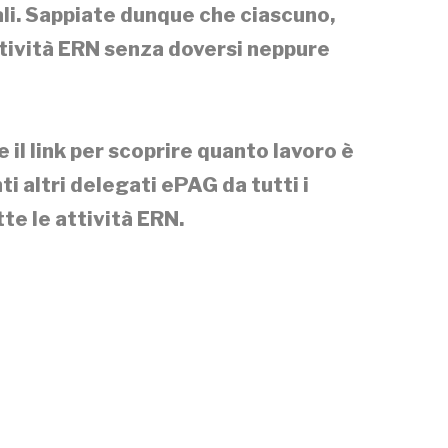
li. Sappiate dunque che ciascuno,
attività ERN senza doversi neppure
 il link per scoprire quanto lavoro è
i altri delegati ePAG da tutti i
tte le attività ERN.