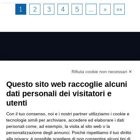
1
2
3
4
5
…
»
»»
Rifiuta cookie non necessari ✕
Questo sito web raccoglie alcuni
dati personali dei visitatori e
Patologie
Chi siamo
utenti
Home
Informazioni
Con il tuo consenso, noi e i nostri partner utilizziamo i cookie e
generali sugli ERN
tecnologie simili per archiviare, accedere ed elaborare i dati
ERN
personali come, ad esempio, la visita al sito web o la
News
personalizzazione degli annunci. Poiché rispettiamo il tuo diritto
Centri Italiani
alla privacy, è possibile scegliere di non consentire alcuni tipi di