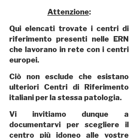
Attenzione
:
Qui elencati trovate i centri di
riferimento presenti nelle ERN
che lavorano in rete con i centri
europei.
Ciò non esclude che esistano
ulteriori Centri di Riferimento
italiani per la stessa patologia.
Vi invitiamo dunque a
documentarvi per scegliere il
centro più idoneo alle vostre